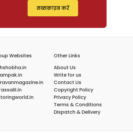
सब्सक्राइब करें
oup Websites
Other Links
ihshobha.in
About Us
ampak.in
Write for us
ravanmagazine.in
Contact Us
assalil.in
Copyright Policy
toringworld.in
Privacy Policy
Terms & Conditions
Dispatch & Delivery