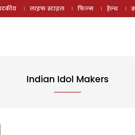
ई-मैगज़ीन
ऑडियो 
पादकीय
लाइफ स्टाइल
फिल्म
हेल्थ
क
Indian Idol Makers