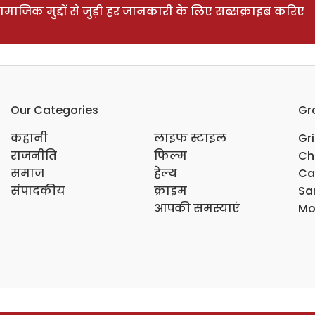
ाजिक मुद्दों से जुड़ी हर जानकारी के लिए सब्सक्राइब करिए
Our Categories
Gr
कहानी
लाइफ स्टाइल
Gr
राजनीति
फिल्म
Ch
समाज
हेल्थ
Ca
संपादकीय
क्राइम
Sar
आपकी समस्याएं
Mo