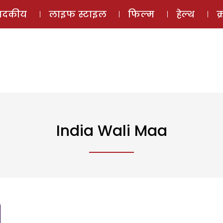
ई-मैगज़ीन
ऑडियो 
पादकीय
लाइफ स्टाइल
फिल्म
हेल्थ
क
India Wali Maa