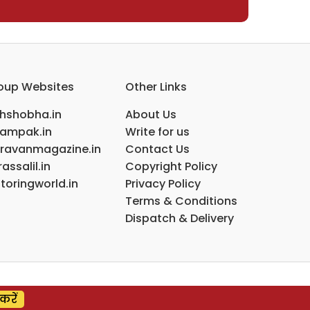
oup Websites
Other Links
ihshobha.in
About Us
ampak.in
Write for us
ravanmagazine.in
Contact Us
assalil.in
Copyright Policy
toringworld.in
Privacy Policy
Terms & Conditions
Dispatch & Delivery
करें