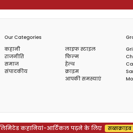
Our Categories
Gr
कहानी
लाइफ स्टाइल
Gr
राजनीति
फिल्म
Ch
समाज
हेल्थ
Ca
संपादकीय
क्राइम
Sar
आपकी समस्याएं
Mo
िमिटेड कहानियां-आर्टिकल पढ़ने के लिए
सब्सक्राइब 