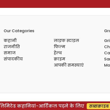
Our Categories
Gr
कहानी
लाइफ स्टाइल
Gr
राजनीति
फिल्म
Ch
समाज
हेल्थ
Ca
संपादकीय
क्राइम
Sar
आपकी समस्याएं
Mo
िमिटेड कहानियां-आर्टिकल पढ़ने के लिए
सब्सक्राइब 