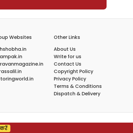
oup Websites
Other Links
ihshobha.in
About Us
ampak.in
Write for us
ravanmagazine.in
Contact Us
assalil.in
Copyright Policy
toringworld.in
Privacy Policy
Terms & Conditions
Dispatch & Delivery
करें