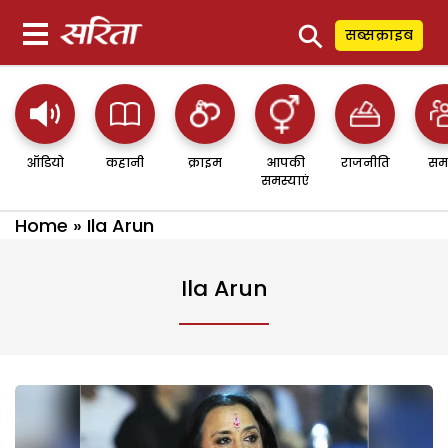
⚲
सब्सक्राइब
ऑडियो
कहानी
क्राइम
आपकी
राजनीति
सम
समस्याएं
Home
»
Ila Arun
Ila Arun