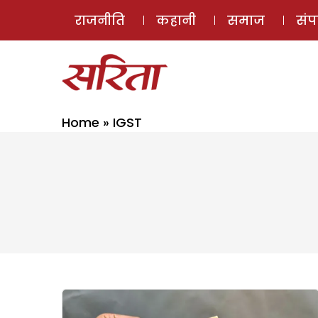
राजनीति
कहानी
समाज
सं
Home
»
IGST