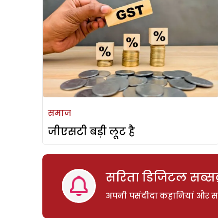
समाज
जीएसटी बड़ी लूट है
सरिता डिजिटल सब्सक्
अपनी पसंदीदा कहानियां और साम