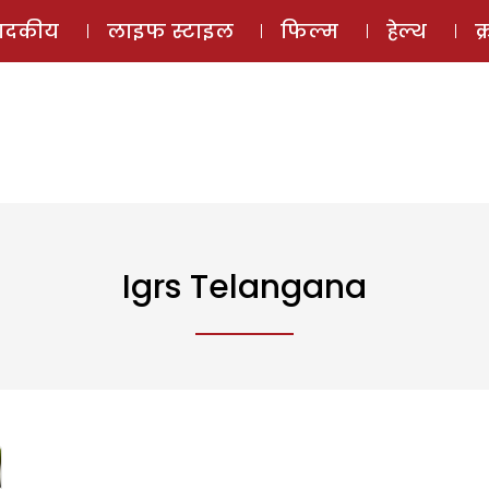
ई-मैगज़ीन
ऑडियो 
पादकीय
लाइफ स्टाइल
फिल्म
हेल्थ
क
Igrs Telangana