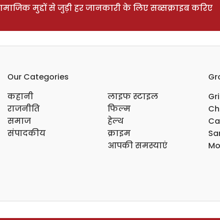
ाजिक मुद्दों से जुड़ी हर जानकारी के लिए सब्सक्राइब करिए
Our Categories
Gr
कहानी
लाइफ स्टाइल
Gr
राजनीति
फिल्म
Ch
समाज
हेल्थ
Ca
संपादकीय
क्राइम
Sar
आपकी समस्याएं
Mo