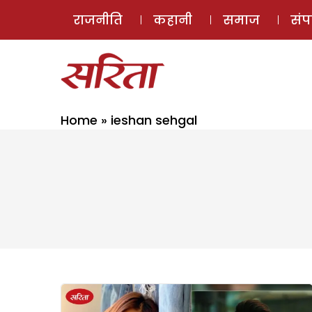
राजनीति
कहानी
समाज
सं
Home
»
ieshan sehgal