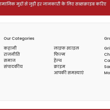
ाजिक मुद्दों से जुड़ी हर जानकारी के लिए सब्सक्राइब करिए
Our Categories
Gr
कहानी
लाइफ स्टाइल
Gr
राजनीति
फिल्म
Ch
समाज
हेल्थ
Ca
संपादकीय
क्राइम
Sar
आपकी समस्याएं
Mo