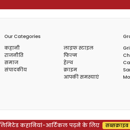
Our Categories
Gr
कहानी
लाइफ स्टाइल
Gr
राजनीति
फिल्म
Ch
समाज
हेल्थ
Ca
संपादकीय
क्राइम
Sar
आपकी समस्याएं
Mo
िमिटेड कहानियां-आर्टिकल पढ़ने के लिए
सब्सक्राइब 