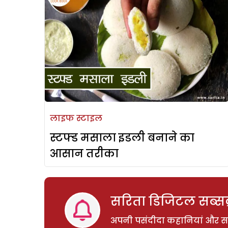
लाइफ स्टाइल
स्टफ्ड मसाला इडली बनाने का
आसान तरीका
सरिता डिजिटल सब्सक्
अपनी पसंदीदा कहानियां और साम