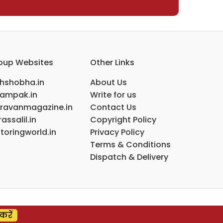
oup Websites
Other Links
ihshobha.in
About Us
ampak.in
Write for us
ravanmagazine.in
Contact Us
assalil.in
Copyright Policy
toringworld.in
Privacy Policy
Terms & Conditions
Dispatch & Delivery
करें