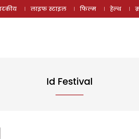
ई-मैगज़ीन
ऑडियो 
पादकीय
लाइफ स्टाइल
फिल्म
हेल्थ
क
Id Festival