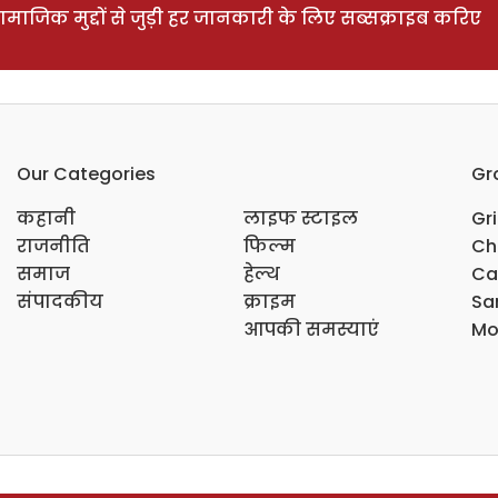
ाजिक मुद्दों से जुड़ी हर जानकारी के लिए सब्सक्राइब करिए
Our Categories
Gr
कहानी
लाइफ स्टाइल
Gr
राजनीति
फिल्म
Ch
समाज
हेल्थ
Ca
संपादकीय
क्राइम
Sar
आपकी समस्याएं
Mo