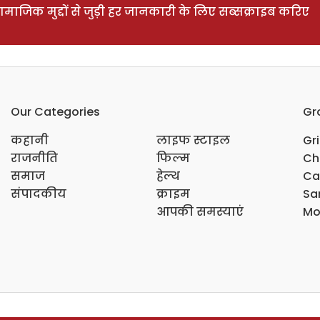
ाजिक मुद्दों से जुड़ी हर जानकारी के लिए सब्सक्राइब करिए
Our Categories
Gr
कहानी
लाइफ स्टाइल
Gr
राजनीति
फिल्म
Ch
समाज
हेल्थ
Ca
संपादकीय
क्राइम
Sar
आपकी समस्याएं
Mo