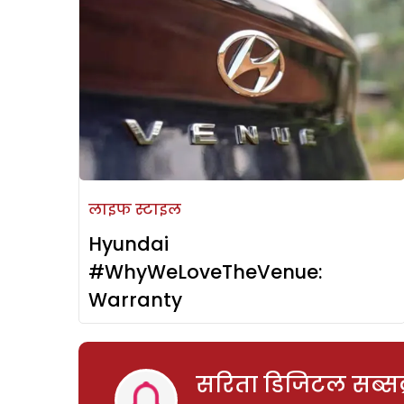
लाइफ स्टाइल
Hyundai
#WhyWeLoveTheVenue:
Warranty
सरिता डिजिटल सब्सक्