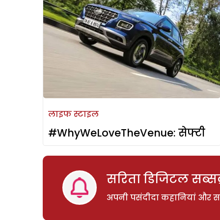
लाइफ स्टाइल
#WhyWeLoveTheVenue: सेफ्टी
सरिता डिजिटल सब्सक्
अपनी पसंदीदा कहानियां और साम