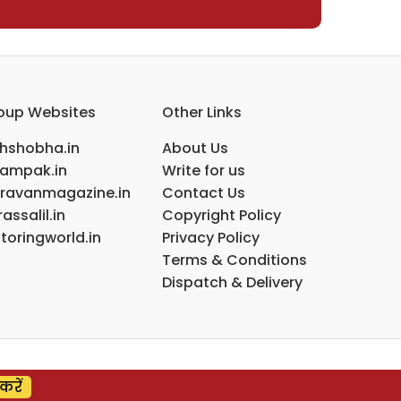
oup Websites
Other Links
ihshobha.in
About Us
ampak.in
Write for us
ravanmagazine.in
Contact Us
assalil.in
Copyright Policy
toringworld.in
Privacy Policy
Terms & Conditions
Dispatch & Delivery
करें