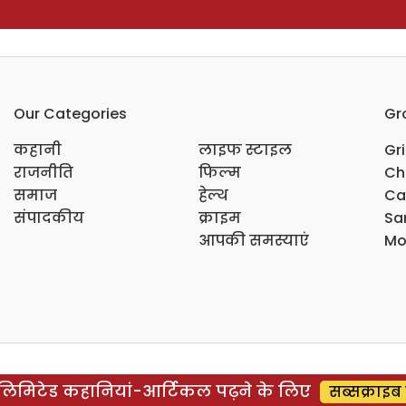
Our Categories
Gr
कहानी
लाइफ स्टाइल
Gr
राजनीति
फिल्म
Ch
समाज
हेल्थ
Ca
संपादकीय
क्राइम
Sar
आपकी समस्याएं
Mo
िमिटेड कहानियां-आर्टिकल पढ़ने के लिए
सब्सक्राइब 