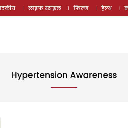
ई-मैगज़ीन
ऑडियो 
पादकीय
लाइफ स्टाइल
फिल्म
हेल्थ
क
Hypertension Awareness