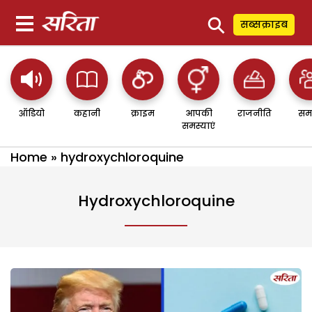
⚲
सब्सक्राइब
ऑडियो
कहानी
क्राइम
आपकी
राजनीति
सम
समस्याएं
Home
»
hydroxychloroquine
Hydroxychloroquine