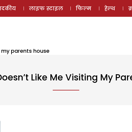
ई-मैगज़ीन
ऑडियो 
पादकीय
लाइफ स्टाइल
फिल्म
हेल्थ
क
ng my parents house
esn’t Like Me Visiting My Pa