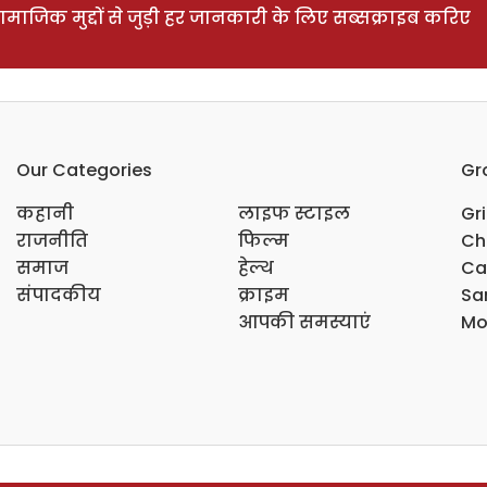
ाजिक मुद्दों से जुड़ी हर जानकारी के लिए सब्सक्राइब करिए
Our Categories
Gr
कहानी
लाइफ स्टाइल
Gr
राजनीति
फिल्म
Ch
समाज
हेल्थ
Ca
संपादकीय
क्राइम
Sar
आपकी समस्याएं
Mo