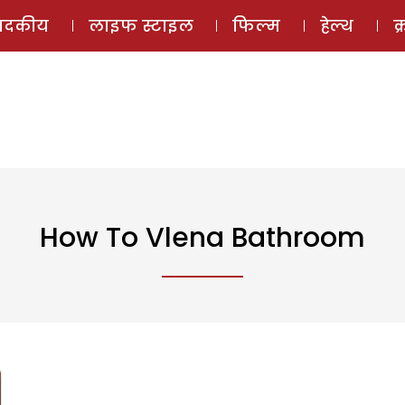
ई-मैगज़ीन
ऑडियो 
पादकीय
लाइफ स्टाइल
फिल्म
हेल्थ
क
How To Vlena Bathroom