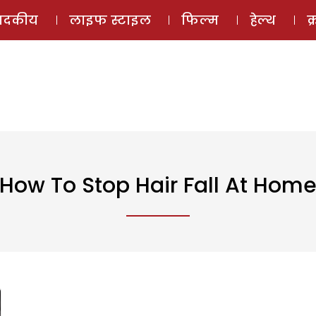
ई-मैगज़ीन
ऑडियो 
पादकीय
लाइफ स्टाइल
फिल्म
हेल्थ
क
How To Stop Hair Fall At Hom