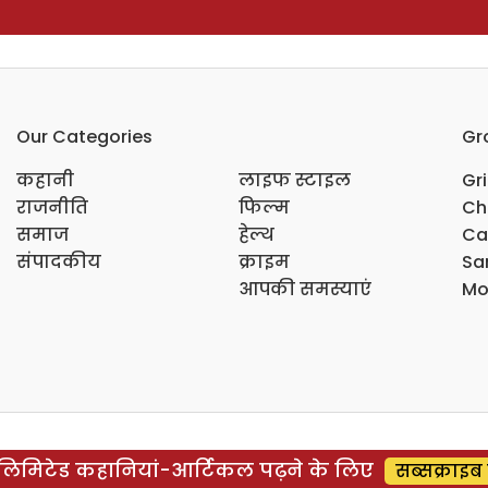
Our Categories
Gr
कहानी
लाइफ स्टाइल
Gr
राजनीति
फिल्म
Ch
समाज
हेल्थ
Ca
संपादकीय
क्राइम
Sar
आपकी समस्याएं
Mo
िमिटेड कहानियां-आर्टिकल पढ़ने के लिए
सब्सक्राइब 