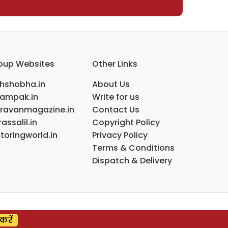
oup Websites
Other Links
ihshobha.in
About Us
ampak.in
Write for us
ravanmagazine.in
Contact Us
assalil.in
Copyright Policy
toringworld.in
Privacy Policy
Terms & Conditions
Dispatch & Delivery
करें