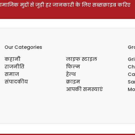
ाजिक मुद्दों से जुड़ी हर जानकारी के लिए सब्सक्राइब करिए
Our Categories
Gr
कहानी
लाइफ स्टाइल
Gr
राजनीति
फिल्म
Ch
समाज
हेल्थ
Ca
संपादकीय
क्राइम
Sar
आपकी समस्याएं
Mo