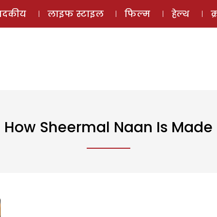
ई-मैगज़ीन
ऑडियो 
पादकीय
लाइफ स्टाइल
फिल्म
हेल्थ
क
How Sheermal Naan Is Made