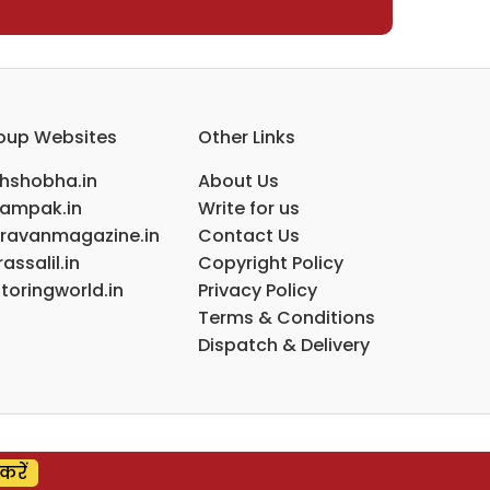
oup Websites
Other Links
ihshobha.in
About Us
ampak.in
Write for us
ravanmagazine.in
Contact Us
assalil.in
Copyright Policy
toringworld.in
Privacy Policy
Terms & Conditions
Dispatch & Delivery
करें