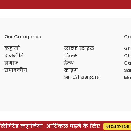
Our Categories
Gr
कहानी
लाइफ स्टाइल
Gr
राजनीति
फिल्म
Ch
समाज
हेल्थ
Ca
संपादकीय
क्राइम
Sar
आपकी समस्याएं
Mo
िमिटेड कहानियां-आर्टिकल पढ़ने के लिए
सब्सक्राइब 