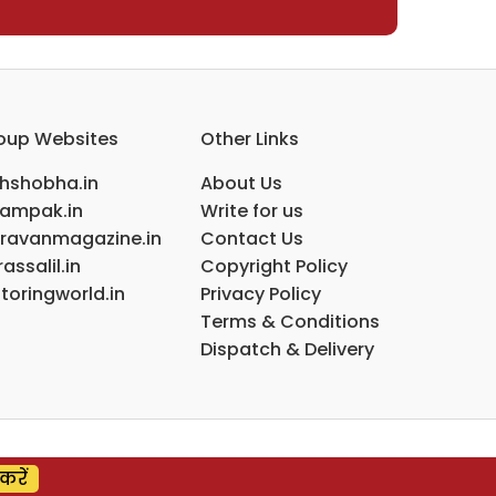
oup Websites
Other Links
ihshobha.in
About Us
ampak.in
Write for us
ravanmagazine.in
Contact Us
assalil.in
Copyright Policy
toringworld.in
Privacy Policy
Terms & Conditions
Dispatch & Delivery
करें