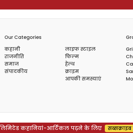
Our Categories
Gr
कहानी
लाइफ स्टाइल
Gr
राजनीति
फिल्म
Ch
समाज
हेल्थ
Ca
संपादकीय
क्राइम
Sar
आपकी समस्याएं
Mo
िमिटेड कहानियां-आर्टिकल पढ़ने के लिए
सब्सक्राइब 