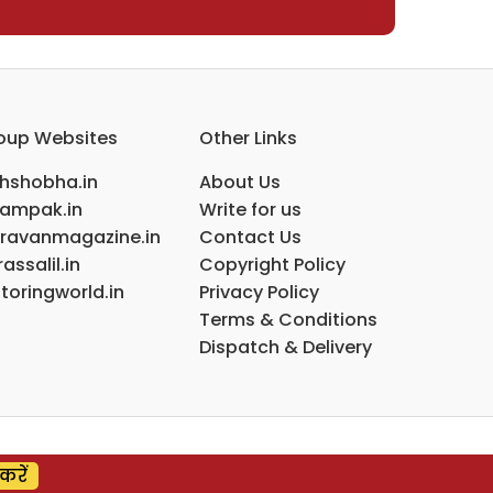
oup Websites
Other Links
ihshobha.in
About Us
ampak.in
Write for us
ravanmagazine.in
Contact Us
assalil.in
Copyright Policy
toringworld.in
Privacy Policy
Terms & Conditions
Dispatch & Delivery
करें