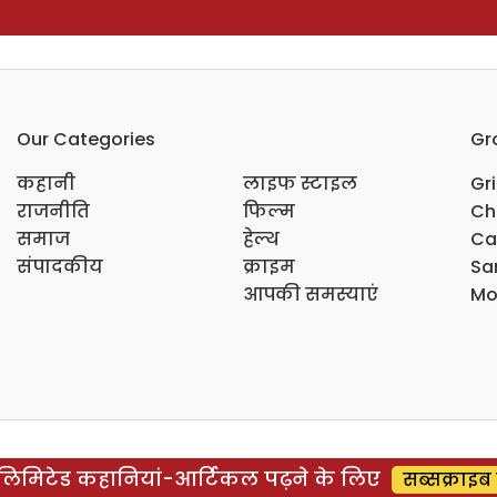
Our Categories
Gr
कहानी
लाइफ स्टाइल
Gr
राजनीति
फिल्म
Ch
समाज
हेल्थ
Ca
संपादकीय
क्राइम
Sar
आपकी समस्याएं
Mo
िमिटेड कहानियां-आर्टिकल पढ़ने के लिए
सब्सक्राइब 