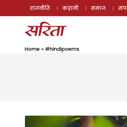
राजनीति
कहानी
समाज
सं
Home
»
#hindipoems