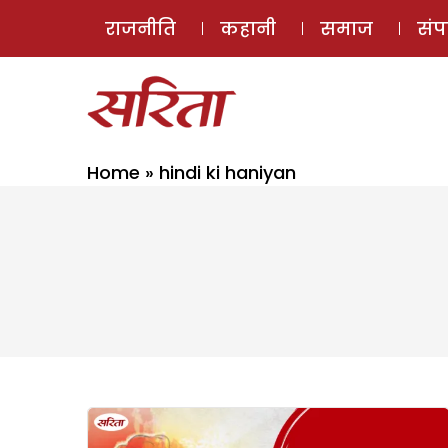
राजनीति
कहानी
समाज
सं
Home
»
hindi ki haniyan