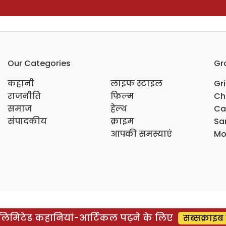
Our Categories
Gr
कहानी
लाइफ स्टाइल
Gr
राजनीति
फिल्म
Ch
समाज
हेल्थ
Ca
संपादकीय
क्राइम
Sar
आपकी समस्याएं
Mo
िमिटेड कहानियां-आर्टिकल पढ़ने के लिए
सब्सक्राइब 