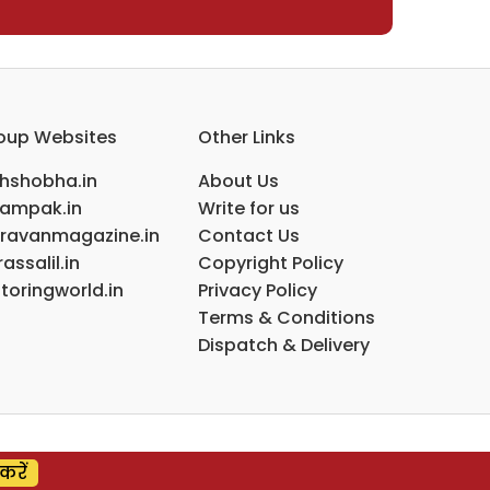
oup Websites
Other Links
ihshobha.in
About Us
ampak.in
Write for us
ravanmagazine.in
Contact Us
assalil.in
Copyright Policy
toringworld.in
Privacy Policy
Terms & Conditions
Dispatch & Delivery
करें