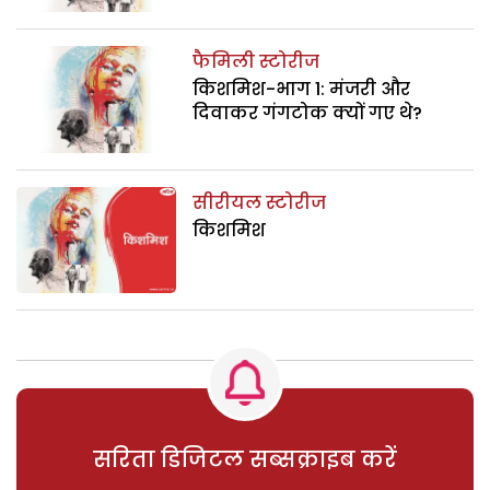
फैमिली स्टोरीज
किशमिश-भाग 1: मंजरी और
दिवाकर गंगटोक क्यों गए थे?
सीरीयल स्टोरीज
किशमिश
सरिता डिजिटल सब्सक्राइब करें