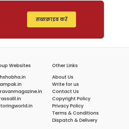
सब्सक्राइब करें
oup Websites
Other Links
ihshobha.in
About Us
ampak.in
Write for us
ravanmagazine.in
Contact Us
assalil.in
Copyright Policy
toringworld.in
Privacy Policy
Terms & Conditions
Dispatch & Delivery