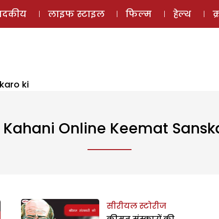
ई-मैगज़ीन
ऑडियो 
पादकीय
लाइफ स्टाइल
फिल्म
हेल्थ
क
karo ki
i Kahani Online Keemat Sanska
सीरीयल स्टोरीज