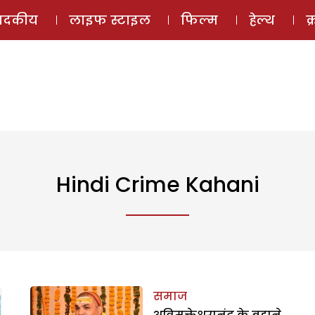
ई-मैगज़ीन
ऑडियो 
पादकीय
लाइफ स्टाइल
फिल्म
हेल्थ
क
Hindi Crime Kahani
समाज