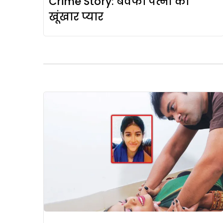
Crime Story: बेवफा पत्नी का
खूंखार प्यार