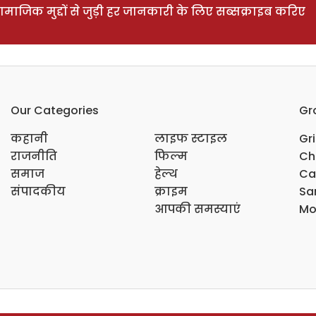
ाजिक मुद्दों से जुड़ी हर जानकारी के लिए सब्सक्राइब करिए
Our Categories
Gr
कहानी
लाइफ स्टाइल
Gr
राजनीति
फिल्म
Ch
समाज
हेल्थ
Ca
संपादकीय
क्राइम
Sar
आपकी समस्याएं
Mo