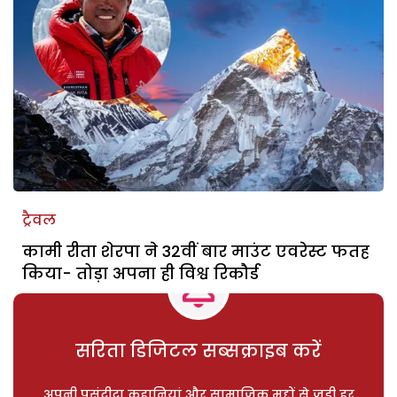
ट्रैवल
कामी रीता शेरपा ने 32वीं बार माउंट एवरेस्ट फतह
किया- तोड़ा अपना ही विश्व रिकौर्ड
सरिता डिजिटल सब्सक्राइब करें
अपनी पसंदीदा कहानियां और सामाजिक मुद्दों से जुड़ी हर