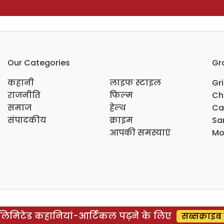
Our Categories
Gr
कहानी
लाइफ स्टाइल
Gr
राजनीति
फिल्म
Ch
समाज
हेल्थ
Ca
संपादकीय
क्राइम
Sar
आपकी समस्याएं
Mo
िमिटेड कहानियां-आर्टिकल पढ़ने के लिए
सब्सक्राइब 