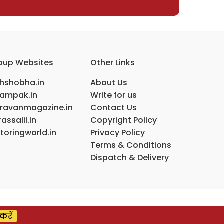
oup Websites
Other Links
ihshobha.in
About Us
ampak.in
Write for us
ravanmagazine.in
Contact Us
assalil.in
Copyright Policy
toringworld.in
Privacy Policy
Terms & Conditions
Dispatch & Delivery
करें