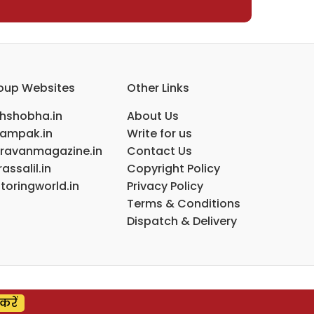
oup Websites
Other Links
ihshobha.in
About Us
ampak.in
Write for us
ravanmagazine.in
Contact Us
assalil.in
Copyright Policy
toringworld.in
Privacy Policy
Terms & Conditions
Dispatch & Delivery
करें