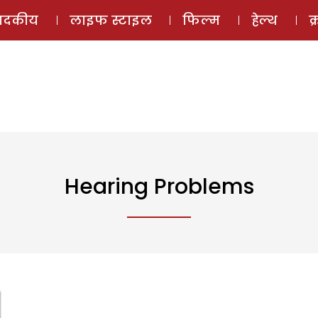
ई-मैगज़ीन
ऑडियो 
पादकीय
लाइफ स्टाइल
फिल्म
हेल्थ
क
Hearing Problems