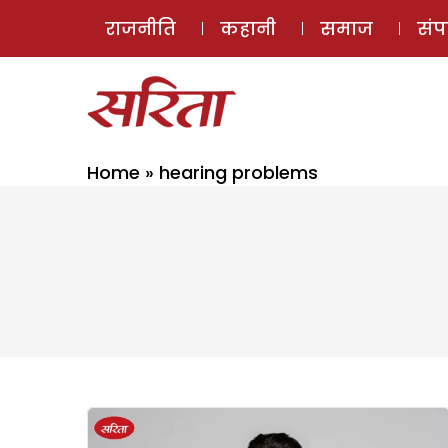
राजनीति
कहानी
समाज
सं
Home
»
hearing problems