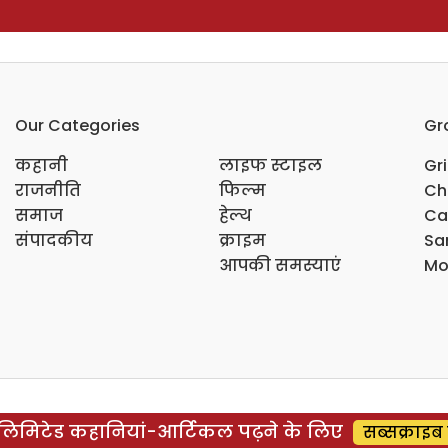
Our Categories
Gr
कहानी
लाइफ स्टाइल
Gr
राजनीति
फिल्म
Ch
समाज
हेल्थ
Ca
संपादकीय
क्राइम
Sar
आपकी समस्याएं
Mo
िमिटेड कहानियां-आर्टिकल पढ़ने के लिए
सब्सक्राइब 