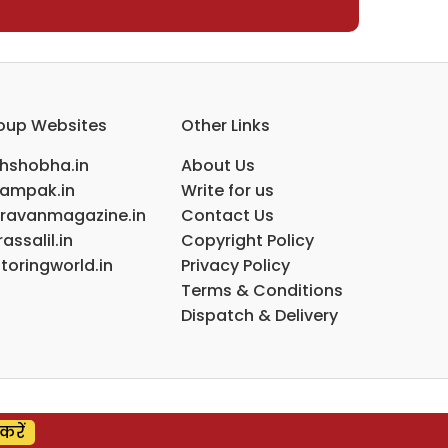
oup Websites
Other Links
ihshobha.in
About Us
ampak.in
Write for us
ravanmagazine.in
Contact Us
assalil.in
Copyright Policy
toringworld.in
Privacy Policy
Terms & Conditions
Dispatch & Delivery
करें