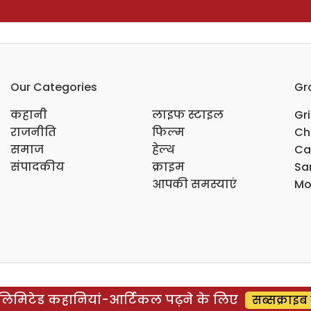
Our Categories
Gr
कहानी
लाइफ स्टाइल
Gr
राजनीति
फिल्म
Ch
समाज
हेल्थ
Ca
संपादकीय
क्राइम
Sar
आपकी समस्याएं
Mo
िमिटेड कहानियां-आर्टिकल पढ़ने के लिए
सब्सक्राइब 