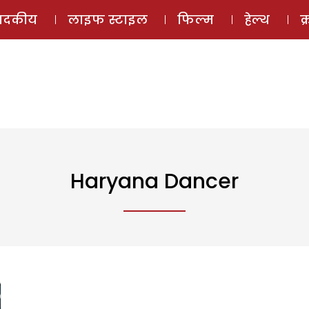
ई-मैगज़ीन
ऑडियो 
पादकीय
लाइफ स्टाइल
फिल्म
हेल्थ
क
Haryana Dancer