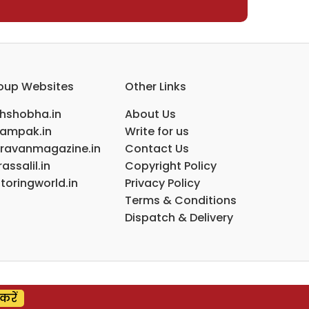
oup Websites
Other Links
ihshobha.in
About Us
ampak.in
Write for us
ravanmagazine.in
Contact Us
assalil.in
Copyright Policy
toringworld.in
Privacy Policy
Terms & Conditions
Dispatch & Delivery
करें