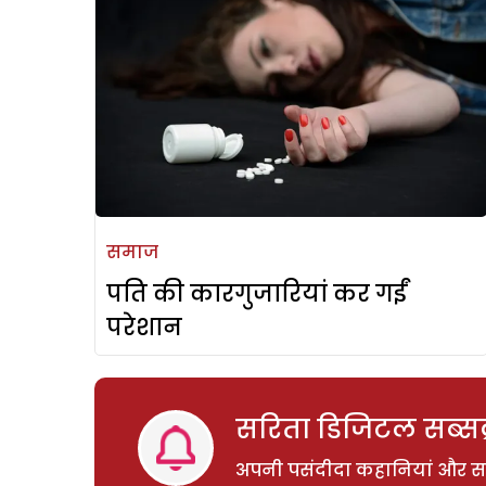
समाज
पति की कारगुजारियां कर गईं
परेशान
सरिता डिजिटल सब्सक्
अपनी पसंदीदा कहानियां और साम