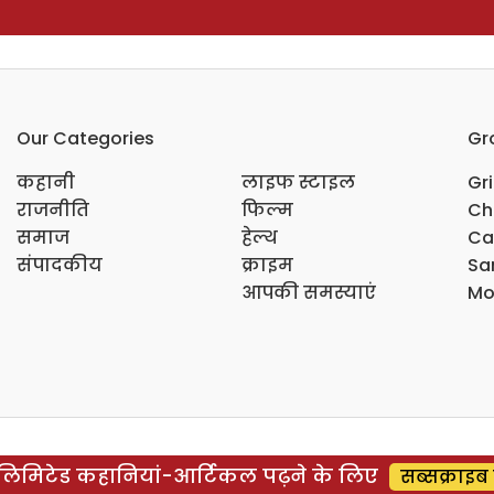
Our Categories
Gr
कहानी
लाइफ स्टाइल
Gr
राजनीति
फिल्म
Ch
समाज
हेल्थ
Ca
संपादकीय
क्राइम
Sar
आपकी समस्याएं
Mo
िमिटेड कहानियां-आर्टिकल पढ़ने के लिए
सब्सक्राइब 