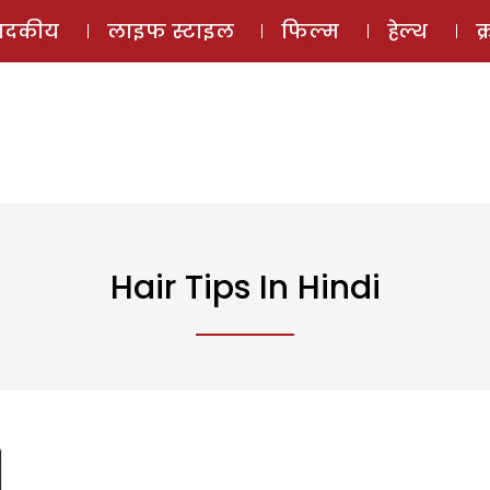
ई-मैगज़ीन
ऑडियो 
पादकीय
लाइफ स्टाइल
फिल्म
हेल्थ
क
Hair Tips In Hindi