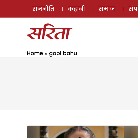
राजनीति
कहानी
समाज
सं
Home
»
gopi bahu