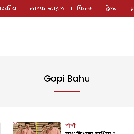
ई-मैगज़ीन
ऑडियो 
पादकीय
लाइफ स्टाइल
फिल्म
हेल्थ
क
Gopi Bahu
टीवी