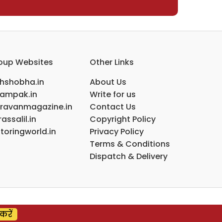
oup Websites
Other Links
ihshobha.in
About Us
ampak.in
Write for us
ravanmagazine.in
Contact Us
assalil.in
Copyright Policy
toringworld.in
Privacy Policy
Terms & Conditions
Dispatch & Delivery
करें