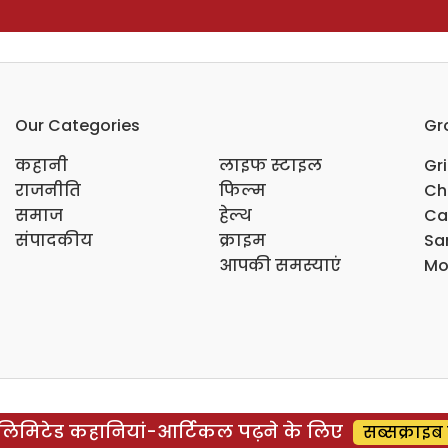
Our Categories
Gr
कहानी
लाइफ स्टाइल
Gr
राजनीति
फिल्म
Ch
समाज
हेल्थ
Ca
संपादकीय
क्राइम
Sar
आपकी समस्याएं
Mo
िमिटेड कहानियां-आर्टिकल पढ़ने के लिए
सब्सक्राइब 