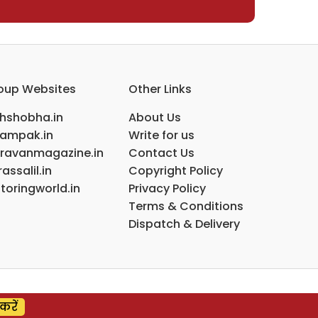
oup Websites
Other Links
ihshobha.in
About Us
ampak.in
Write for us
ravanmagazine.in
Contact Us
assalil.in
Copyright Policy
toringworld.in
Privacy Policy
Terms & Conditions
Dispatch & Delivery
करें