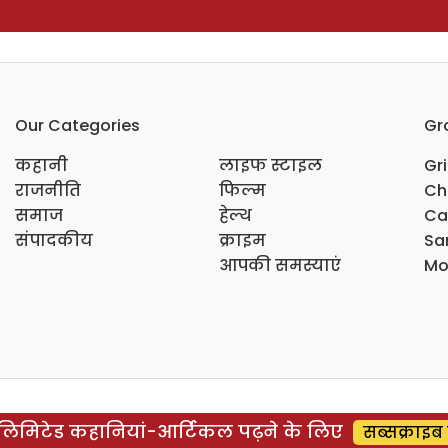
Our Categories
Gr
कहानी
लाइफ स्टाइल
Gr
राजनीति
फिल्म
Ch
समाज
हेल्थ
Ca
संपादकीय
क्राइम
Sar
आपकी समस्याएं
Mo
िमिटेड कहानियां-आर्टिकल पढ़ने के लिए
सब्सक्राइब 