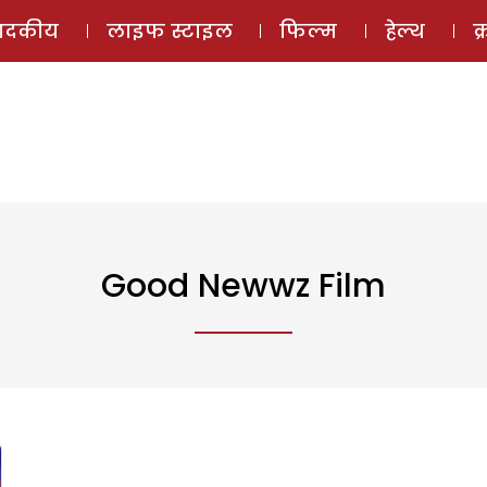
ई-मैगज़ीन
ऑडियो 
पादकीय
लाइफ स्टाइल
फिल्म
हेल्थ
क
Good Newwz Film