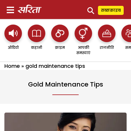
⚲
सब्सक्राइब
ऑडियो
कहानी
क्राइम
आपकी
राजनीति
सम
समस्याएं
Home
»
gold maintenance tips
Gold Maintenance Tips