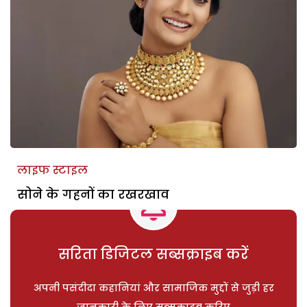
लाइफ स्टाइल
सोने के गहनों का रखरखाव
सरिता डिजिटल सब्सक्राइब करें
अपनी पसंदीदा कहानियां और सामाजिक मुद्दों से जुड़ी हर
जानकारी के लिए सब्सक्राइब करिए