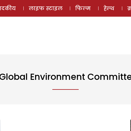
ई-मैगज़ीन
ऑडियो 
पादकीय
लाइफ स्टाइल
फिल्म
हेल्थ
क
Global Environment Committ