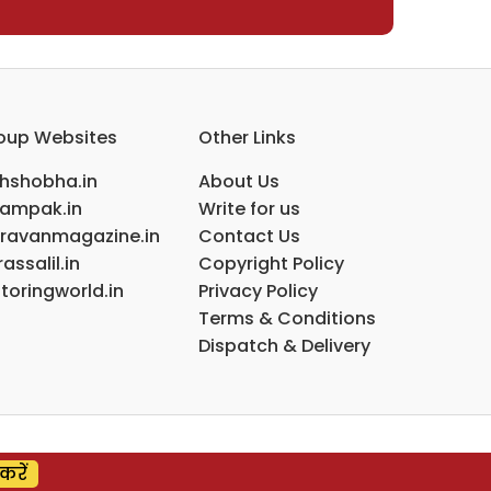
oup Websites
Other Links
ihshobha.in
About Us
ampak.in
Write for us
ravanmagazine.in
Contact Us
assalil.in
Copyright Policy
toringworld.in
Privacy Policy
Terms & Conditions
Dispatch & Delivery
करें