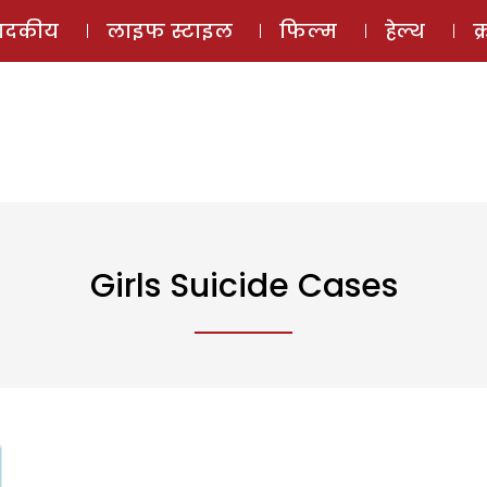
ई-मैगज़ीन
ऑडियो 
पादकीय
लाइफ स्टाइल
फिल्म
हेल्थ
क
Girls Suicide Cases