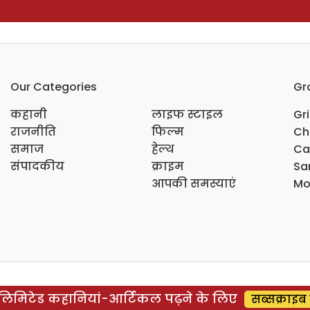
Our Categories
Gr
कहानी
लाइफ स्टाइल
Gr
राजनीति
फिल्म
Ch
समाज
हेल्थ
Ca
संपादकीय
क्राइम
Sar
आपकी समस्याएं
Mo
िमिटेड कहानियां-आर्टिकल पढ़ने के लिए
सब्सक्राइब 