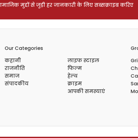
ाजिक मुद्दों से जुड़ी हर जानकारी के लिए सब्सक्राइब करिए
Our Categories
Gr
कहानी
लाइफ स्टाइल
Gr
राजनीति
फिल्म
Ch
समाज
हेल्थ
Ca
संपादकीय
क्राइम
Sar
आपकी समस्याएं
Mo