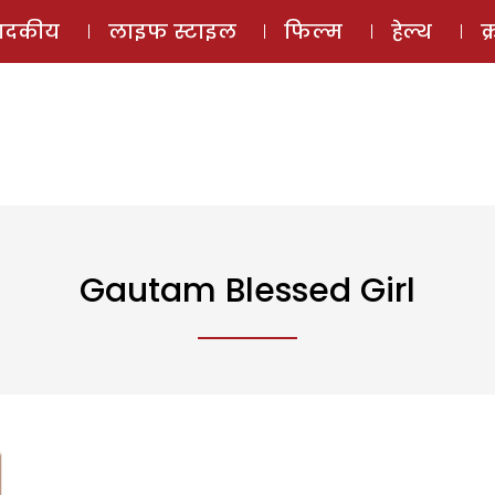
ई-मैगज़ीन
ऑडियो 
पादकीय
लाइफ स्टाइल
फिल्म
हेल्थ
क
Gautam Blessed Girl