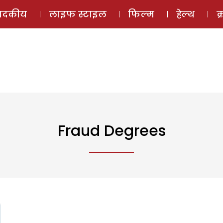
ई-मैगज़ीन
ऑडियो 
पादकीय
लाइफ स्टाइल
फिल्म
हेल्थ
क
Fraud Degrees