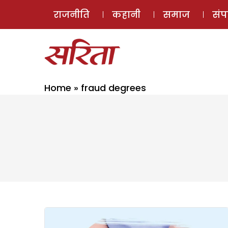
राजनीति
कहानी
समाज
सं
Home
»
fraud degrees