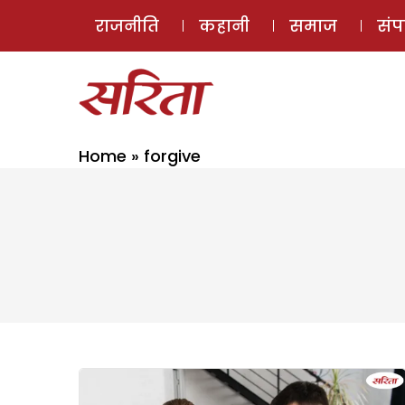
राजनीति
कहानी
समाज
सं
Home
»
forgive