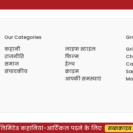
Our Categories
Gr
कहानी
लाइफ स्टाइल
Gr
राजनीति
फिल्म
Ch
समाज
हेल्थ
Ca
संपादकीय
क्राइम
Sar
आपकी समस्याएं
Mo
िमिटेड कहानियां-आर्टिकल पढ़ने के लिए
सब्सक्राइब 