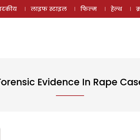
ई-मैगज़ीन
ऑडियो 
पादकीय
लाइफ स्टाइल
फिल्म
हेल्थ
क
Forensic Evidence In Rape Cas