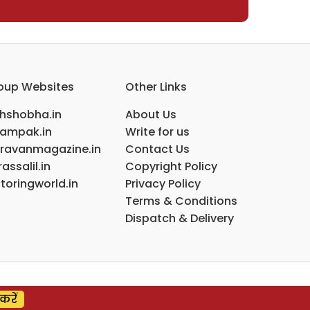
oup Websites
Other Links
ihshobha.in
About Us
ampak.in
Write for us
ravanmagazine.in
Contact Us
assalil.in
Copyright Policy
toringworld.in
Privacy Policy
Terms & Conditions
Dispatch & Delivery
करें