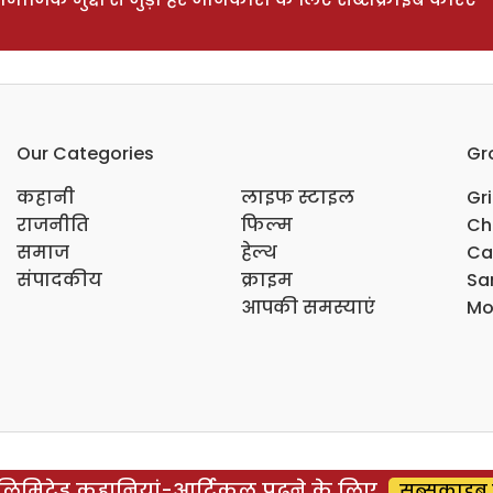
Our Categories
Gr
कहानी
लाइफ स्टाइल
Gr
राजनीति
फिल्म
Ch
समाज
हेल्थ
Ca
संपादकीय
क्राइम
Sar
आपकी समस्याएं
Mo
िमिटेड कहानियां-आर्टिकल पढ़ने के लिए
सब्सक्राइब 