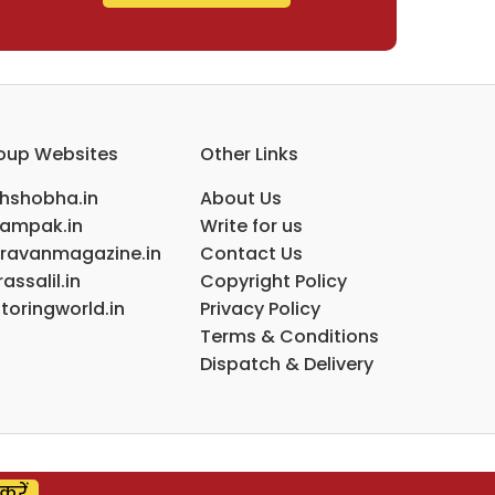
oup Websites
Other Links
ihshobha.in
About Us
ampak.in
Write for us
ravanmagazine.in
Contact Us
assalil.in
Copyright Policy
toringworld.in
Privacy Policy
Terms & Conditions
Dispatch & Delivery
करें