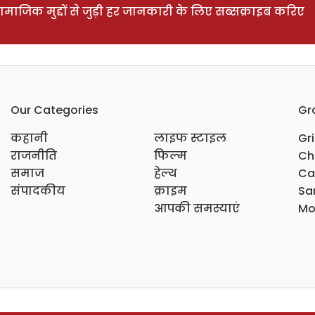
ाजिक मुद्दों से जुड़ी हर जानकारी के लिए सब्सक्राइब करिए
Our Categories
Gr
कहानी
लाइफ स्टाइल
Gr
राजनीति
फिल्म
Ch
समाज
हेल्थ
Ca
संपादकीय
क्राइम
Sar
आपकी समस्याएं
Mo