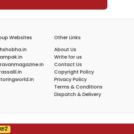
oup Websites
Other Links
ihshobha.in
About Us
ampak.in
Write for us
ravanmagazine.in
Contact Us
assalil.in
Copyright Policy
toringworld.in
Privacy Policy
Terms & Conditions
Dispatch & Delivery
करें