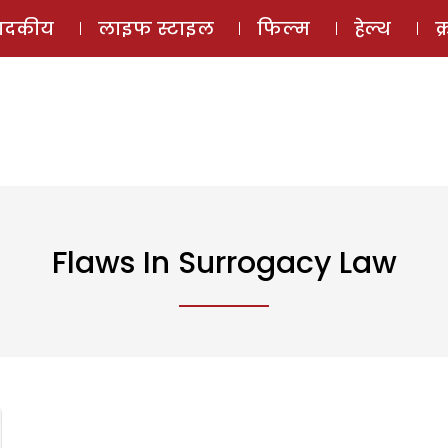
ई-मैगज़ीन
ऑडियो 
पादकीय
लाइफ स्टाइल
फिल्म
हेल्थ
क
Flaws In Surrogacy Law