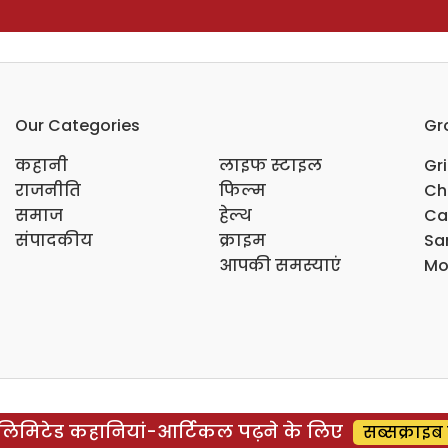
Our Categories
Gr
कहानी
लाइफ स्टाइल
Gr
राजनीति
फिल्म
Ch
समाज
हेल्थ
Ca
संपादकीय
क्राइम
Sar
आपकी समस्याएं
Mo
िमिटेड कहानियां-आर्टिकल पढ़ने के लिए
सब्सक्राइब 