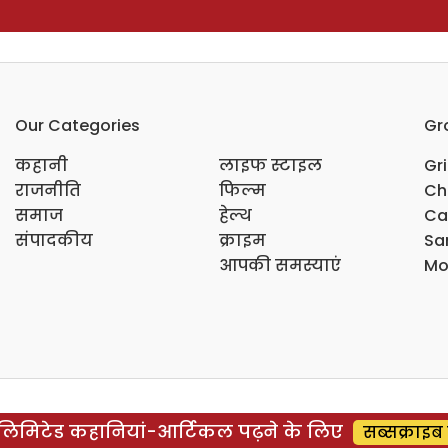
Our Categories
Gr
कहानी
लाइफ स्टाइल
Gr
राजनीति
फिल्म
Ch
समाज
हेल्थ
Ca
संपादकीय
क्राइम
Sar
आपकी समस्याएं
Mo
िमिटेड कहानियां-आर्टिकल पढ़ने के लिए
सब्सक्राइब 