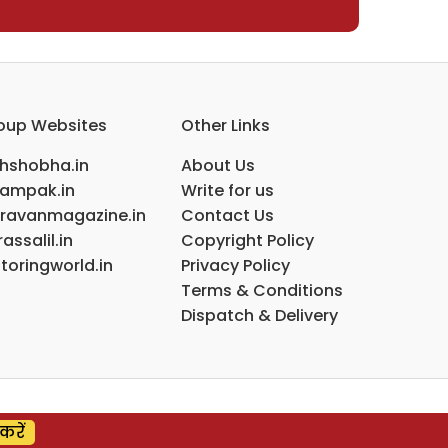
oup Websites
Other Links
ihshobha.in
About Us
ampak.in
Write for us
ravanmagazine.in
Contact Us
assalil.in
Copyright Policy
toringworld.in
Privacy Policy
Terms & Conditions
Dispatch & Delivery
करें