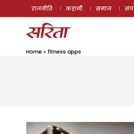
राजनीति
कहानी
समाज
सं
Home
»
fitness apps