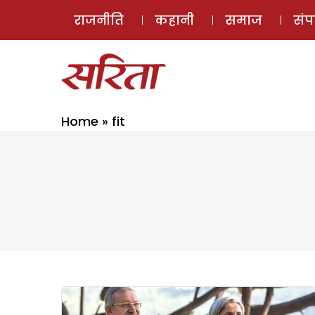
राजनीति
कहानी
समाज
सं
Home
»
fit