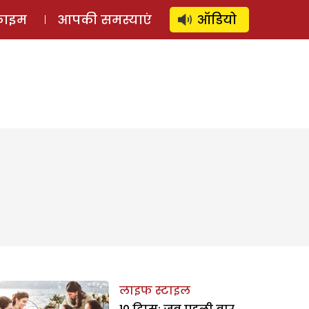
⚲
स्टोरी
लॉग इन
SUBSCRIBE
्राइम
आपकी समस्याएं
ऑडियो
लाइफ स्टाइल