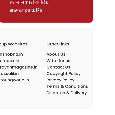
हर जानकारी के लिए
सब्सक्राइब करिए
oup Websites
Other Links
ihshobha.in
About Us
ampak.in
Write for us
ravanmagazine.in
Contact Us
assalil.in
Copyright Policy
toringworld.in
Privacy Policy
Terms & Conditions
Dispatch & Delivery