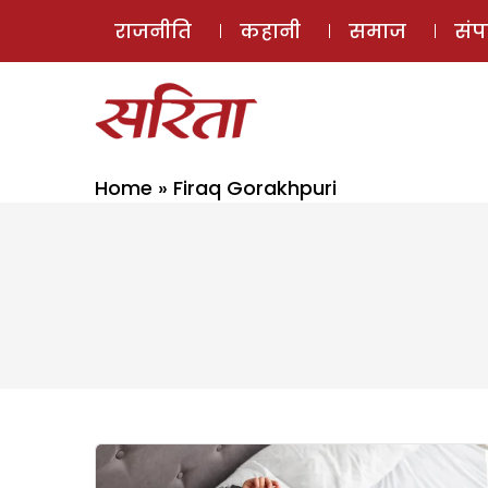
राजनीति
कहानी
समाज
सं
Home
»
Firaq Gorakhpuri